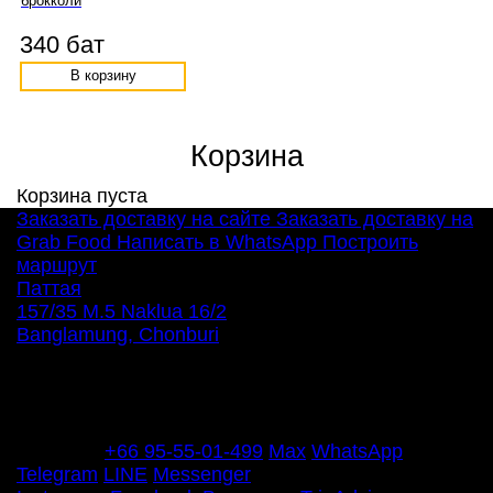
брокколи
340 бат
В корзину
Корзина
Корзина пуста
Заказать доставку на сайте
Заказать доставку на
Grab Food
Написать в WhatsApp
Построить
маршрут
Паттая
157/35 M.5 Naklua 16/2
Banglamung, Chonburi
Ежедневно 12:00 – 22:00
Телефон
+66 95-55-01-499
Max
WhatsApp
Telegram
LINE
Messenger