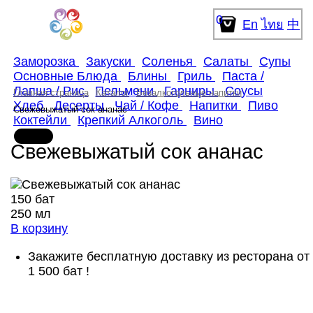
0
En
ไทย
中
Заморозка
Закуски
Соленья
Салаты
Супы
Основные Блюда
Блины
Гриль
Паста /
Лапша / Рис
Пельмени
Гарниры
Соусы
Главная страница
Каталог
Безалкогольные напитки
Хлеб
Десерты
Чай / Кофе
Напитки
Пиво
Свежевыжатый сок ананас
Коктейли
Крепкий Алкоголь
Вино
Свежевыжатый сок ананас
150 бат
250 мл
В корзину
Закажите бесплатную доставку из ресторана от
1 500 бат !