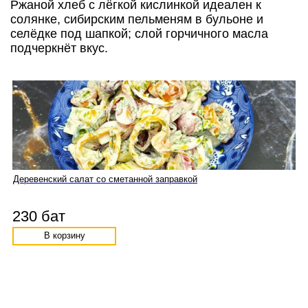
Ржаной хлеб с лёгкой кислинкой идеален к
солянке, сибирским пельменям в бульоне и
селёдке под шапкой; слой горчичного масла
подчеркнёт вкус.
Деревенский салат со сметанной заправкой
230 бат
В корзину