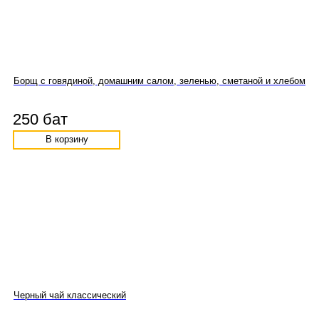
Борщ с говядиной, домашним салом, зеленью, сметаной и хлебом
250 бат
В корзину
Черный чай классический