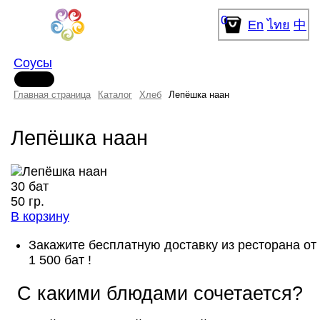
0
En
ไทย
中
Соусы
Главная страница
Каталог
Хлеб
Лепёшка наан
Лепёшка наан
30 бат
50 гр.
В корзину
Закажите бесплатную доставку из ресторана от
1 500 бат !
С какими блюдами сочетается?