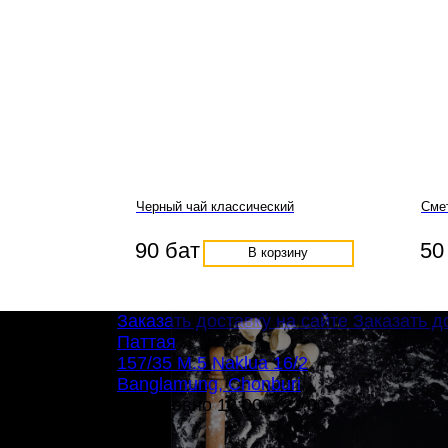
Черный чай классический
Сме
90 бат
50
В корзину
Заказать доставку на сайте
Заказать д
Паттая
157/35 M.5 Naklua 16/2
Banglamung, Chonburi
Ежедневно 12:00 – 22:00