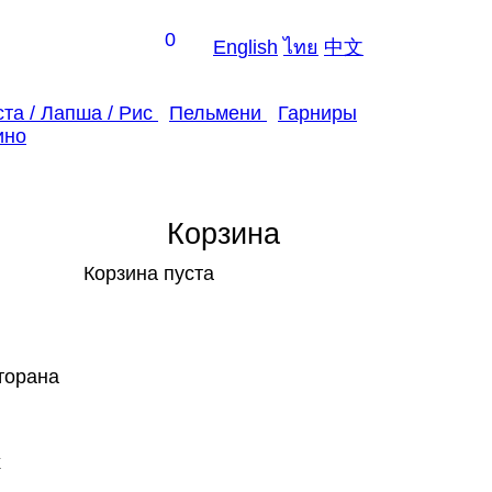
0
En
glish
ไทย
中
文
та / Лапша / Рис
Пельмени
Гарниры
ино
Корзина
Корзина пуста
торана
х