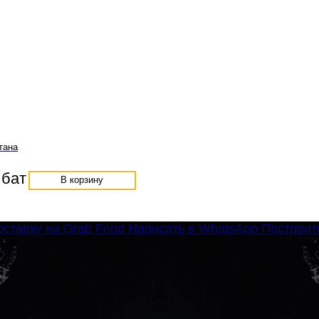
тана
 бат
В корзину
оставку на Grab Food
Написать в WhatsApp
Построит