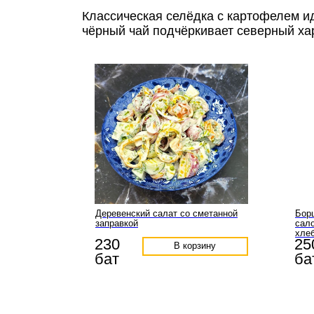
Классическая селёдка с картофелем и
чёрный чай подчёркивает северный ха
Деревенский салат со сметанной
Бор
заправкой
сало
хле
230
25
В корзину
бат
ба