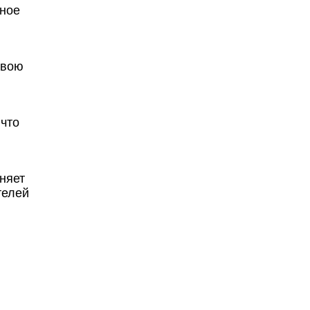
нное
свою
 что
няет
телей