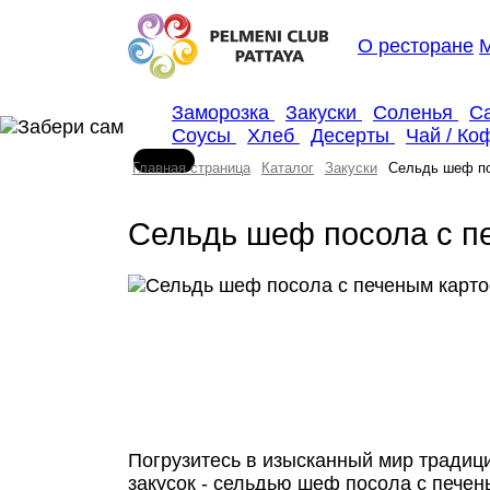
О ресторане
Заморозка
Закуски
Соленья
С
Соусы
Хлеб
Десерты
Чай / К
Главная страница
Каталог
Закуски
Cельдь шеф п
Cельдь шеф посола с п
Погрузитесь в изысканный мир традиц
закусок - сельдью шеф посола с пече