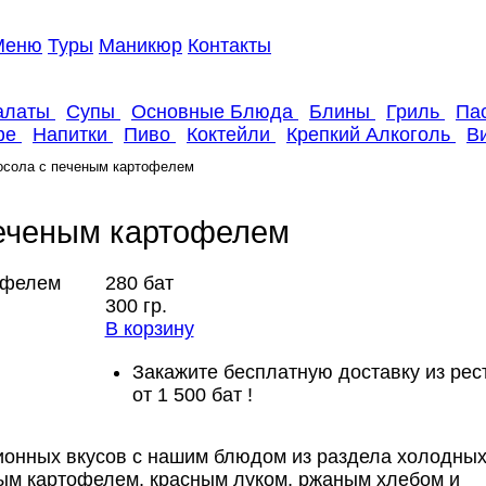
Меню
Туры
Маникюр
Контакты
алаты
Супы
Основные Блюда
Блины
Гриль
Пас
офе
Напитки
Пиво
Коктейли
Крепкий Алкоголь
В
осола с печеным картофелем
еченым картофелем
280 бат
300 гр.
В корзину
Закажите бесплатную доставку из рес
от 1 500 бат !
ионных вкусов с нашим блюдом из раздела холодны
ным картофелем, красным луком, ржаным хлебом и