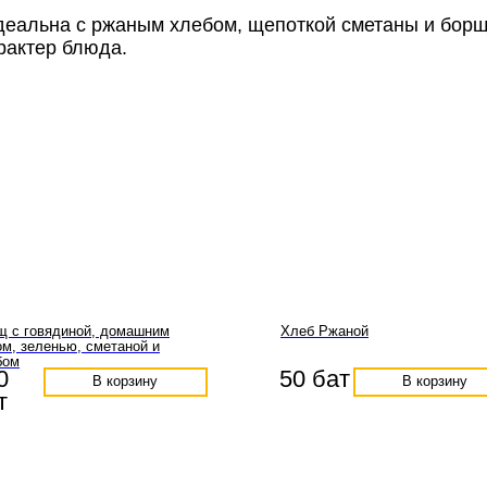
деальна с ржаным хлебом, щепоткой сметаны и бор
рактер блюда.
щ с говядиной, домашним
Хлеб Ржаной
м, зеленью, сметаной и
бом
0
50 бат
В корзину
В корзину
т