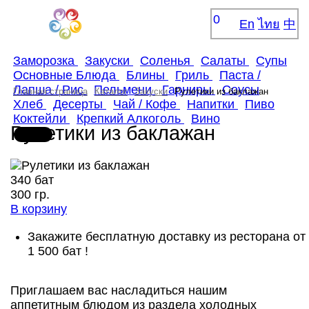
0
En
ไทย
中
Заморозка
Закуски
Соленья
Салаты
Супы
Основные Блюда
Блины
Гриль
Паста /
Лапша / Рис
Пельмени
Гарниры
Соусы
Главная страница
Каталог
Закуски
Рулетики из баклажан
Хлеб
Десерты
Чай / Кофе
Напитки
Пиво
Коктейли
Крепкий Алкоголь
Вино
Рулетики из баклажан
340 бат
300 гр.
В корзину
Закажите бесплатную доставку из ресторана от
1 500 бат !
Приглашаем вас насладиться нашим
аппетитным блюдом из раздела холодных